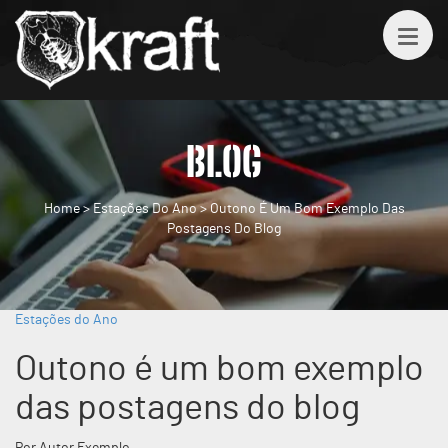
BLOG
Home
>
Estações Do Ano
>
Outono É Um Bom Exemplo Das
Postagens Do Blog
Estações do Ano
Outono é um bom exemplo
das postagens do blog